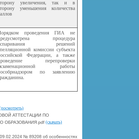
сторону увеличения, так и в
сторону уменьшения количества
аллов
Порядком проведения ГИА не
предусмотрена процедура
оспаривания решений
апелляционной комиссии субъекта
Российской Федерации, а также
проведение перепроверки
экзаменационной работы
Рособрнадзором по заявлению
ражданина.
(посмотреть)
ОВОЙ АТТЕСТАЦИИ ПО
О ОБРАЗОВАНИЯ.pdf
(скачать)
09.02.2024 № 89208 об особенностях