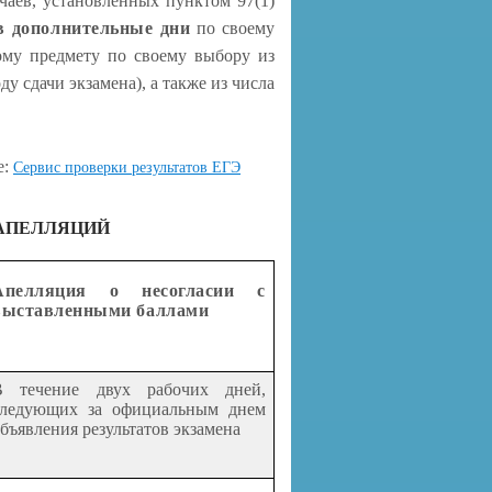
чаев, установленных пунктом 97(1)
в дополнительные дни
по своему
ому предмету по своему выбору из
у сдачи экзамена), а также из числа
е:
Сервис проверки результатов ЕГЭ
 АПЕЛЛЯЦИЙ
Апелляция о несогласии с
выставленными баллами
В течение двух рабочих дней,
следующих за официальным днем
бъявления результатов экзамена