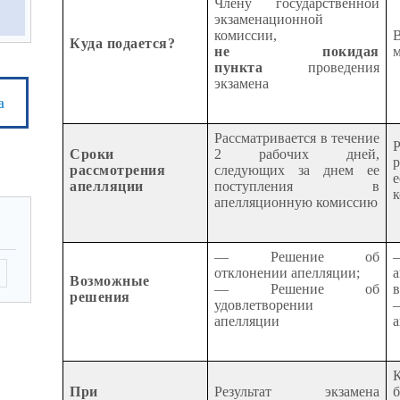
Члену государственной
экзаменационной
комиссии,
В
Куда подается?
не покидая
м
пункта
проведения
экзамена
а
Рассматривается в течение
Сроки
2 рабочих дней,
рассмотрения
следующих за днем ее
апелляции
поступления в
апелляционную комиссию
— Решение об
отклонении апелляции;
Возможные
— Решение об
решения
удовлетворении
апелляции
а
При
Результат экзамена