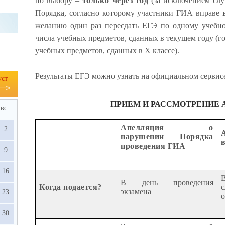
по выбору –
только через год
(за исключением слу
Порядка, согласно которому участники ГИА вправе
желанию один раз пересдать ЕГЭ по одному учебн
числа учебных предметов, сданных в текущем году (год
учебных предметов, сданных в X классе).
Результаты ЕГЭ можно узнать на официальном сервис
уст
ПРИЕМ И РАССМОТРЕНИЕ
вс
Апелляция о
2
нарушении Порядка
проведения ГИА
9
16
В день проведения
Когда подается?
экзамена
23
о
30