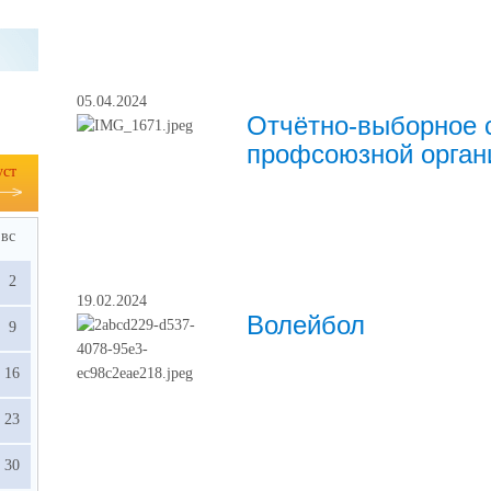
05.04.2024
Отчётно-выборное 
профсоюзной орган
уст
вс
2
19.02.2024
Волейбол
9
16
23
30