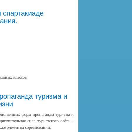
й спартакиаде
ания.
альных классов
пропаганда туризма и
изни
действенных форм пропаганды туризма и
ритягательная сила туристского слёта –
акже элементы соревнований.