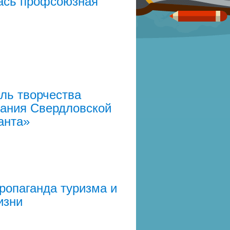
лась профсоюзная
ль творчества
вания Свердловской
анта»
пропаганда туризма и
изни