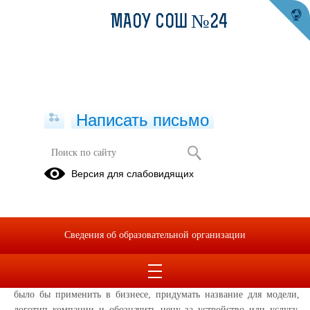
МАОУ СОШ №24
Написать письмо
26.12.24, Бизнес-проект будущего
Версия для слабовидящих
30.12.2024
В нашей школе у ребят, которые занимаются в техническом
направлении "Робототехника" прошло занятие-проект. Ребята
Сведения об образовательной организации
пробовали себя в роли инженеров, которым необходимо было
создать собственную разработку и придумать бизнес-план. Ребятам
необходимо было разработать модель устройства, которое можно
было бы применить в бизнесе, придумать название для модели,
логотип компании и обозначить цену за устройство или услугу,