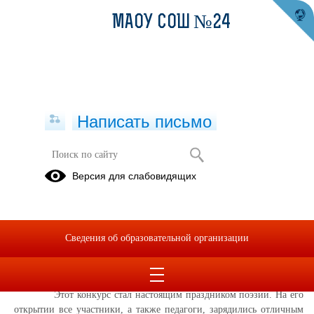
МАОУ СОШ №24
Написать письмо
Поздравляем Штейнерт Ольгу!
Версия для слабовидящих
02.12.2024
30 ноября на базе МАОУ СОШ
№
6 г. Карпинск состоялся открытый
городской конкурс чтецов на иностранных языках
Сведения об образовательной организации
"
In
the
world
of
poetry
" для обучающихся 2-11 классов.
Целью конкурса является развитие интереса к мировому
культурному наследию.
Этот конкурс стал настоящим праздником поэзии. На его
открытии все участники, а также педагоги
,
зарядились отличным