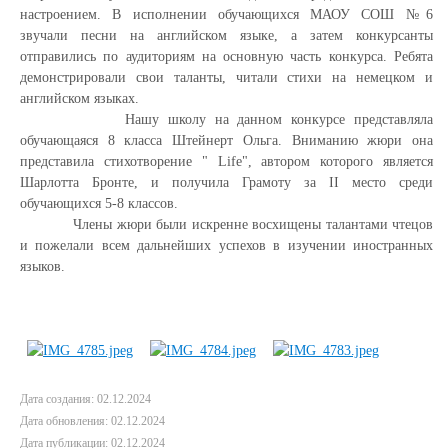
настроением. В исполнении обучающихся МАОУ СОШ
№
6
звучали песни на английском языке, а затем конкурсанты
отправились по аудиториям на основную часть конкурса. Ребята
демонстрировали свои таланты, читали стихи на немецком и
английском языках.
Нашу школу на данном конкурсе представляла
обучающаяся 8 класса
Штейнерт
Ольга. Вниманию жюри она
пр
едставила стихотворение "
Life
"
, автором которого является
Шарлотта
Бронте
, и получила Грамоту за II
место среди
обучающихся 5-8 классов.
Члены жюри были искренне вос
хищены талантами чтецов
и пожелали всем
дальнейших успехов в изучении иностранных
языков
.
Дата создания: 02.12.2024
Дата обновления: 02.12.2024
Дата публикации: 02.12.2024