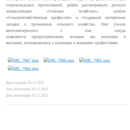
сопровождалась
презентацией
,
ребята
рассматривали
детскую
энциклопедию «Сельское хозяйство», альбом
«Сельскохозяйственные профессии» и отгадывали
интересные
загадки о тружениках
сельского хозяйства
.
Они у
знали
много
инт
ересного
о том,
откуда
появляются
продукты
питания
,
которые мы покупаем в
магазине,
познакомились с нужными и важными профессиями
.
Дата создания: 02.11.2025
Дата обновления: 02.11.2025
Дата публикации: 02.11.2025