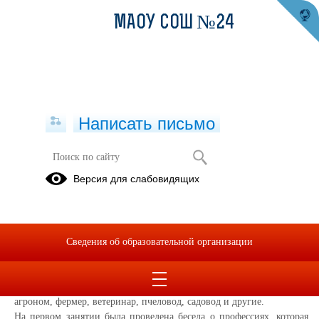
МАОУ СОШ №24
Написать письмо
Профессии сельскохозяйственных
Версия для слабовидящих
работников
02.11.2025
В нашем детском саду в рамках
Сведения об образовательной организации
ранней
профориентации
дети
знакомятся с различными профессиями
.
Ребята
старшей
группы "Семицветик" изучаю
т
профессии людей
,
работающих в
сельском хозяйстве
, такие
как
агроном,
фермер,
ветеринар
, пчеловод,
садовод и
други
е
.
На первом занятии
была проведена беседа о профессиях,
которая