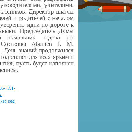
руководите
лями, учителями.
лассников. Директор школы
елей и родителей с началом
 уверенно идти по дороге к
авыки. Председатель Думы
начальник отдела по
. Сосновка
Абашев
Р. М.
а. День знаний продолжился
од станет для всех ярким и
ытия, пусть будет наполнен
щением.