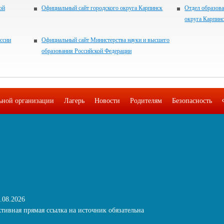
ой
Официальный сайт городского округа Карпинск
Отдел образов
округа Карпин
ссии
Официальный сайт Министерства науки и высшего
образования Российской Федерации
льной организации
Лагерь
Новости
Родителям
Безопасность
.08.2026
тивная прямая ссылка на источник обязательна