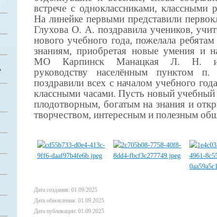
встрече с одноклассниками
, классными 
На линейке первыми представили первок
Глухова О. А. поздравила учеников, учит
нового учебного года, пожелала ребятам
знаниям, приобретая новые умения и н
МО Карпинск
Манацкая
Л. Н. и 
А
руководству
населённым пунктом п
поздравили всех с началом учебного год
классными часами. Пусть новый учебный г
плодотворным, богатым на знания и откр
творчеством, интересным и полезным об
Дата создания: 01.09.2025
Дата обновления: 01.09.2025
Дата публикации: 01.09.2025