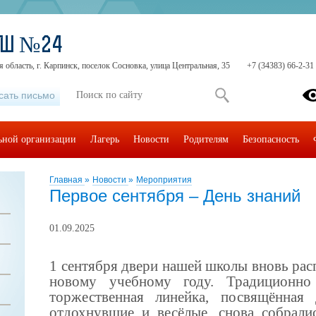
ОШ №24
 область, г. Карпинск, поселок Сосновка, улица Центральная, 35
+7 (34383) 66-2-31
сать письмо
льной организации
Лагерь
Новости
Родителям
Безопасность
Главная
»
Новости
»
Мероприятия
Первое сентября – День знаний
01.09.2025
1 сентября двери нашей школы вновь расп
новому учебному году. Традиционно
торжественная линейка, посвящённая
отдохнувшие и весёлые
,
снова собралис