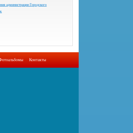
ания администрации Городского
ск
Фотоальбомы
Контакты