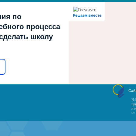
ния по
Решаем вместе
ебного процесса
 сделать школу
Сай
№1
пр
и 
от